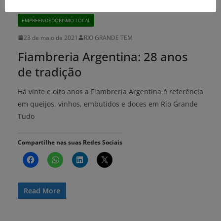
EMPREENDEDORISMO LOCAL
23 de maio de 2021
RIO GRANDE TEM
Fiambreria Argentina: 28 anos
de tradição
Há vinte e oito anos a Fiambreria Argentina é referência
em queijos, vinhos, embutidos e doces em Rio Grande
Tudo
Compartilhe nas suas Redes Sociais
Read More