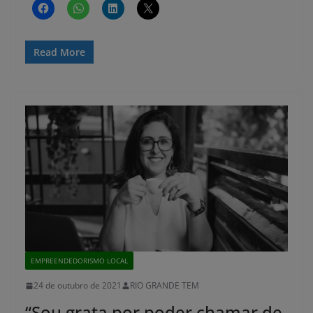
Read More
EMPREENDEDORISMO LOCAL
24 de outubro de 2021
RIO GRANDE TEM
“Sou grata por poder chamar de