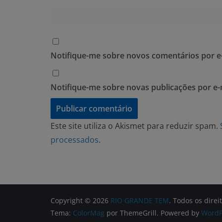
Notifique-me sobre novos comentários por e-
Notifique-me sobre novas publicações por e-
Este site utiliza o Akismet para reduzir spam.
processados
.
Copyright © 2026
RIO GRANDE TEM
. Todos os direi
Tema:
ColorMag
por ThemeGrill. Powered by
WordP