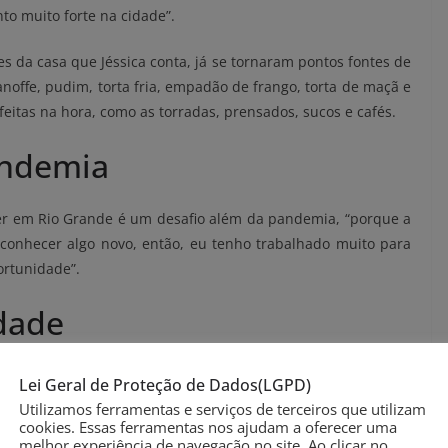
to muito forte na cidade”.
s da casa que Jéssica conta, já se tornaram pontos fontes de
anoffe, pudim, torta fria, empadão de frango, torta de maçã e
itas na hora, como as torradas, prensados, sucos e cafés.
andemia
er em Rio Grande é um desafio além da pandemia, “porque a
 conhecer algo novo, então, eu tenho trabalhado muito para
ortunidade”.
dade
 cafeteria ela já colhe os frutos “Temos clientes que voltam
Lei Geral de Proteção de Dados(LGPD)
os produtos”. E o segredo?, ela responde: “Estamos sempre
Utilizamos ferramentas e serviços de terceiros que utilizam
para nossos clientes”.
cookies. Essas ferramentas nos ajudam a oferecer uma
melhor experiência de navegação no site. Ao clicar no