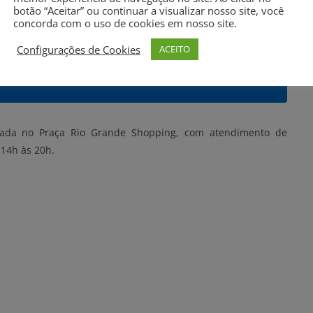
botão “Aceitar” ou continuar a visualizar nosso site, você
lugar especial, contando com a sutileza em cada detalhe na
concorda com o uso de cookies em nosso site.
ada um possa sentir um pouco do sabor de Pedaço do Céu.
Configurações de Cookies
ACEITO
mais incentivos para continuar.
zada no Praça Rio Grande Shopping, com atendimento de
14h às 20h.