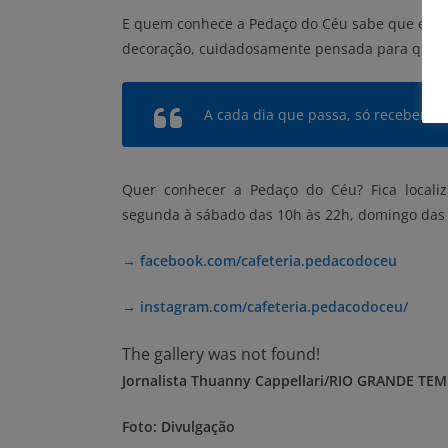
E quem conhece a Pedaço do Céu sabe que é um 
decoração, cuidadosamente pensada para que c
A cada dia que passa, só recebemos 
Quer conhecer a Pedaço do Céu? Fica locali
segunda à sábado das 10h às 22h, domingo das 
→ facebook.com/cafeteria.pedacodoceu
→ instagram.com/cafeteria.pedacodoceu/
The gallery was not found!
Jornalista Thuanny Cappellari/RIO GRANDE TEM
Foto: Divulgação