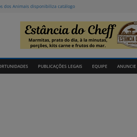
de 06/08/2026
os dos Animais disponibiliza catálogo
oção
l deve provocar tempestades e ventos
de entre quinta e sexta-feira
da Tributo a Raul Seixas no Praça
om mateada e shows no Praça Shopping
ORTUNIDADES
PUBLICAÇÕES LEGAIS
EQUIPE
ANUNCIE