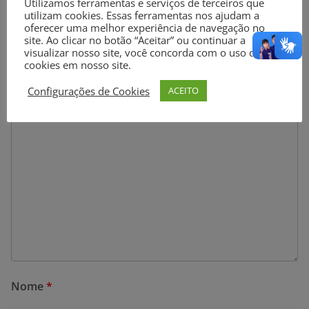
Utilizamos ferramentas e serviços de terceiros que
Deixe um comentário
utilizam cookies. Essas ferramentas nos ajudam a
oferecer uma melhor experiência de navegação no
O seu endereço de e-mail não será publicado.
Campos
site. Ao clicar no botão “Aceitar” ou continuar a
visualizar nosso site, você concorda com o uso de
obrigatórios são marcados com
*
cookies em nosso site.
Configurações de Cookies
ACEITO
Comentário
*
Nome
*