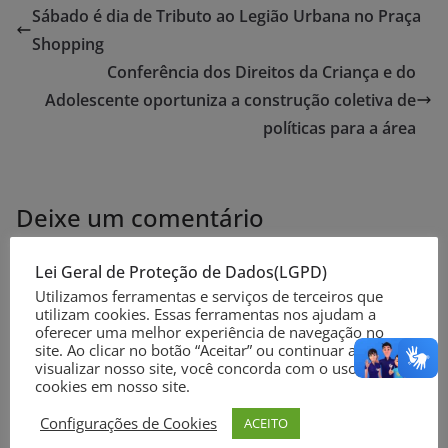
Sábado é dia de Tributo ao Legião Urbana no Praça
Shopping
Conferência dos Direitos da Criança e do
Adolescente oportuniza a construção coletiva de
políticas para a área
Deixe um comentário
O seu endereço de e-mail não será publicado.
Campos
Lei Geral de Proteção de Dados(LGPD)
obrigatórios são marcados com
*
Utilizamos ferramentas e serviços de terceiros que
utilizam cookies. Essas ferramentas nos ajudam a
oferecer uma melhor experiência de navegação no
Comentário
*
site. Ao clicar no botão “Aceitar” ou continuar a
visualizar nosso site, você concorda com o uso de
cookies em nosso site.
Configurações de Cookies
ACEITO