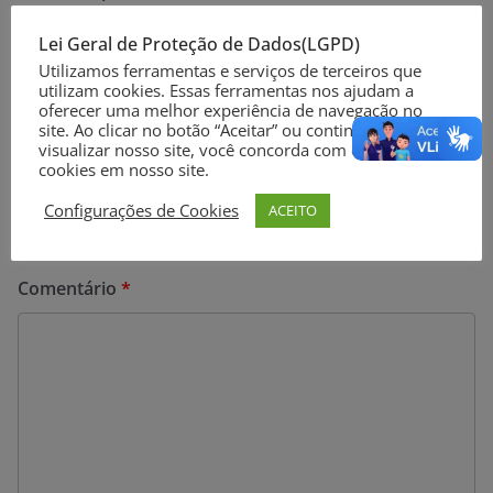
Prefeito anuncia mudanças no decreto municipal e
Lei Geral de Proteção de Dados(LGPD)
flexibiliza atividades econômicas
Utilizamos ferramentas e serviços de terceiros que
utilizam cookies. Essas ferramentas nos ajudam a
oferecer uma melhor experiência de navegação no
site. Ao clicar no botão “Aceitar” ou continuar a
Deixe um comentário
visualizar nosso site, você concorda com o uso de
cookies em nosso site.
O seu endereço de e-mail não será publicado.
Campos
Configurações de Cookies
ACEITO
obrigatórios são marcados com
*
Comentário
*