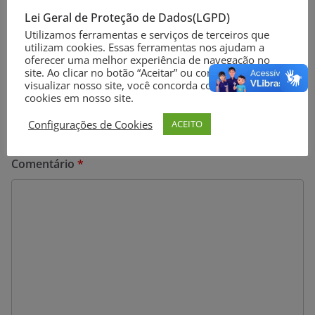
covid-19
Lei Geral de Proteção de Dados(LGPD)
Utilizamos ferramentas e serviços de terceiros que
utilizam cookies. Essas ferramentas nos ajudam a
oferecer uma melhor experiência de navegação no
Deixe um comentário
site. Ao clicar no botão “Aceitar” ou continuar a
visualizar nosso site, você concorda com o uso de
cookies em nosso site.
O seu endereço de e-mail não será publicado.
Campos
obrigatórios são marcados com
*
Configurações de Cookies
ACEITO
Comentário
*