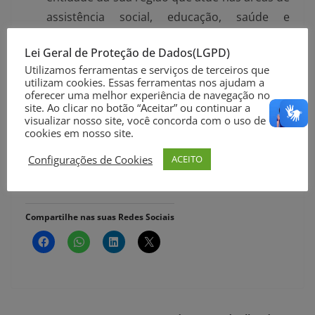
assistência social, educação, saúde e
proteção animal. As instituições indicadas
Lei Geral de Proteção de Dados(LGPD)
podem receber repasses em dinheiro – são
Utilizamos ferramentas e serviços de terceiros que
R$ 21 milhões encaminhados por ano. É
utilizam cookies. Essas ferramentas nos ajudam a
oferecer uma melhor experiência de navegação no
possível indicar até cinco entidades, sendo
site. Ao clicar no botão “Aceitar” ou continuar a
que uma delas deve pertencer a um
visualizar nosso site, você concorda com o uso de
cookies em nosso site.
Conselho Regional de Desenvolvimento
diferente dos demais.
Configurações de Cookies
ACEITO
Secom RS
Compartilhe nas suas Redes Sociais