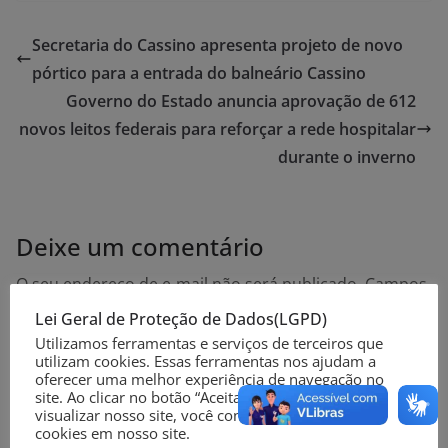
Secretaria do Cassino apresenta projeto de novo
pórtico para a entrada do balneário Cassino
Governo do Estado anuncia aprovação de 612
novos leitos federais para reforçar a rede hospitalar
durante o inverno
Deixe um comentário
O seu endereço de e-mail não será publicado.
Campos
obrigatórios são marcados com
*
Lei Geral de Proteção de Dados(LGPD)
Utilizamos ferramentas e serviços de terceiros que
utilizam cookies. Essas ferramentas nos ajudam a
Comentário
*
oferecer uma melhor experiência de navegação no
site. Ao clicar no botão “Aceitar” ou continuar a
visualizar nosso site, você concorda com o uso de
cookies em nosso site.