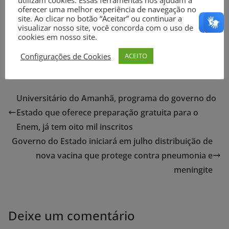
utilizam cookies. Essas ferramentas nos ajudam a
oferecer uma melhor experiência de navegação no
site. Ao clicar no botão “Aceitar” ou continuar a
Compartilhe nas suas Redes Sociais
visualizar nosso site, você concorda com o uso de
cookies em nosso site.
Configurações de Cookies
ACEITO
Universitário do Amanhã, programa do governo do
Estado que oferece preparação gratuita para o
Enem, já tem oito mil inscritos
Governo do Estado iniciará em julho distribuição de
nova vacina que protege contra pneumonia e
meningite
Deixe um comentário