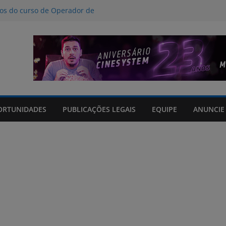
nos do curso de Operador de
 certificados
ção a crimes digitais contra crianças
á poucas chances de cura para o
acto climático, portaria suspende
is na FURG até sexta (7) pela manhã
Grande orienta antecipação de horários
cha
ORTUNIDADES
PUBLICAÇÕES LEGAIS
EQUIPE
ANUNCIE