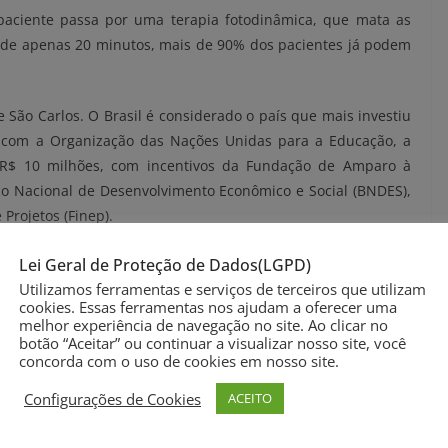
paciente passa por uma terapia fotodinâmica, que mata as
 de apenas 20 minutos, mais de 90% dos pacientes já podem
 São Carlos. O Brasil é considerado o país que mais investiu
 com a Organização das Nações Unidas para a Educação, a
e R$ 10 milhões, com incentivos da Fundação de Amparo à
co Nacional de Desenvolvimento Econômico e Social (BNDES),
Projetos (Finep).
inovação brasileira no nível de produção científica. Somos o
Lei Geral de Proteção de Dados(LGPD)
as o 54º país em inovação de novos produtos, sistemas e
Utilizamos ferramentas e serviços de terceiros que utilizam
cookies. Essas ferramentas nos ajudam a oferecer uma
i de São Carlos é a ciência básica sendo transformada em
melhor experiência de navegação no site. Ao clicar no
a do SUS”, avalia Celso Pansera, presidente da Finep.
botão “Aceitar” ou continuar a visualizar nosso site, você
concorda com o uso de cookies em nosso site.
10 anos no sistema privado. Com o desenvolvimento de uma
Configurações de Cookies
ACEITO
elho foi aprovado para uso no SUS.