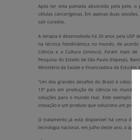
Após ter esta pomada absorvida pela pele, o 
células cancerígenas. Em apenas duas sessões,
sair curados.
A terapia é desenvolvida há 20 anos pela USP de
na técnica fotodinâmica no mundo, de acordo
Ciência e a Cultura (Unesco). Foram mais d
Pesquisa do Estado de São Paulo (Fapesp), Ban
Ministério da Saúde e Financiadora de Estudos e 
“Um dos grandes desafios do Brasil é colocar a 
13º país em produção de ciência no mundo, m
soluções para o mundo real. Este exemplo aqu
inovação e um produto que soluciona um problem
O tratamento já está disponível há cerca de 
tecnologia nacional, em julho deste ano, o apar