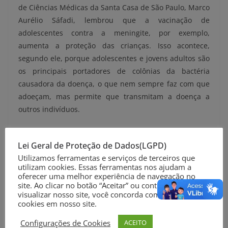
de Ciências Médicas da Santa Casa de São Paulo, Marco
Aurélio Sáfadi, lembrou que a vacinação de
adolescentes contra a meningite, por exemplo,
aumenta a proteção das crianças. Isso acontece,
segundo ele, porque adolescentes e jovens adultos são
os principais portadores de colônias da bactéria
causadora da doença, o que nem sempre faz com que
adoeçam, mas permite que transmitam a doença a
outros indivíduos.
Agência Brasil
Lei Geral de Proteção de Dados(LGPD)
Foto: Marcelo Camargo/Agência Brasil
Utilizamos ferramentas e serviços de terceiros que
utilizam cookies. Essas ferramentas nos ajudam a
Compartilhe nas suas Redes Sociais
oferecer uma melhor experiência de navegação no
site. Ao clicar no botão “Aceitar” ou continuar a
visualizar nosso site, você concorda com o uso de
cookies em nosso site.
Configurações de Cookies
ACEITO