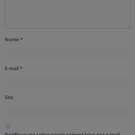
Nome
*
E-mail
*
Site
Notifique-me sobre novos comentários por e-mail.