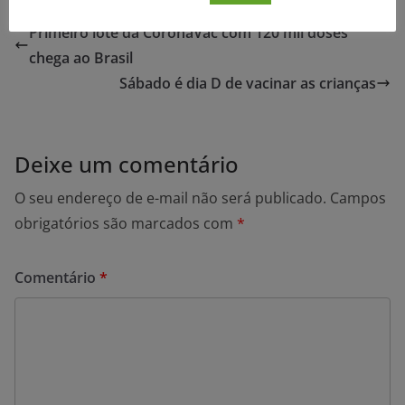
Primeiro lote da CoronaVac com 120 mil doses
chega ao Brasil
Sábado é dia D de vacinar as crianças
Deixe um comentário
O seu endereço de e-mail não será publicado.
Campos
obrigatórios são marcados com
*
Comentário
*