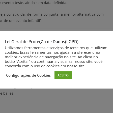
 evento-teste, ainda sem data definida.
seja construída, de forma conjunta, a melhor alternativa com
r de um evento infantil”.
servir de regramento para a proposta em questão e que a
deverá ficar a cargo do comitê de crise, que delibera sobre a
Lei Geral de Proteção de Dados(LGPD)
rolado.
Utilizamos ferramentas e serviços de terceiros que utilizam
cookies. Essas ferramentas nos ajudam a oferecer uma
 distância das mesas, higienização dos brinquedos e
melhor experiência de navegação no site. Ao clicar no
botão “Aceitar” ou continuar a visualizar nosso site, você
Parabéns a você”, por exemplo, foram debatidas pelos
concorda com o uso de cookies em nosso site.
Configurações de Cookies
ACEITO
ni Polo, participou da reunião, assim como a diretora do
. Está agendada para esta semana reuniões nos mesmos
e bailes.