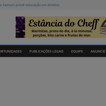
ão Definitiva pode ser solicitada pela
 e Famurs prevê educação em direitos
is gaúchas
com a nova Lei do Frete
ara comprovar informações da
a Defesa Civil traz áreas em risco
des e rajadas de vento no Sul, Oeste
ORTUNIDADES
PUBLICAÇÕES LEGAIS
EQUIPE
ANUNCIE