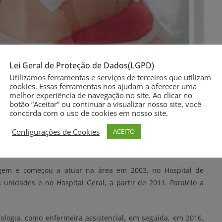
Lei Geral de Proteção de Dados(LGPD)
Utilizamos ferramentas e serviços de terceiros que utilizam
cookies. Essas ferramentas nos ajudam a oferecer uma
melhor experiência de navegação no site. Ao clicar no
botão “Aceitar” ou continuar a visualizar nosso site, você
concorda com o uso de cookies em nosso site.
Configurações de Cookies
ACEITO
setembro de 1998. Na instituição, cresceu e se desenvolveu
auxiliar de lavanderia, copeira e auxiliar de escritório.
gem e começou a atuar na área em 2003, no Hospital de
 unidades e no Hospital Geral, a partir de 2011. Paralelo a
iologia, como enfermeira assistencial, em seguida, em 2016,