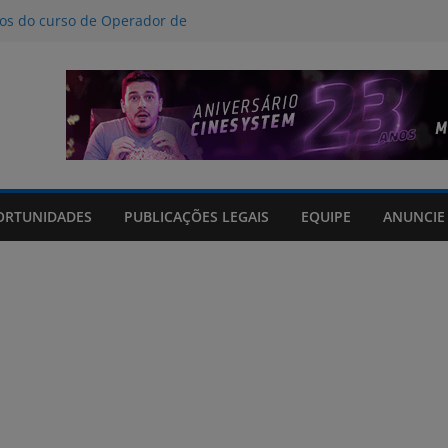
nos do curso de Operador de
 certificados
ção a crimes digitais contra crianças
á poucas chances de cura para o
acto climático, portaria suspende
is na FURG até sexta (7) pela manhã
Grande orienta antecipação de horários
cha
ORTUNIDADES
PUBLICAÇÕES LEGAIS
EQUIPE
ANUNCIE