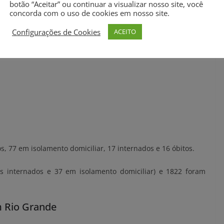
botão “Aceitar” ou continuar a visualizar nosso site, você
bidades
concorda com o uso de cookies em nosso site.
bito
Configurações de Cookies
ACEITO
bito
s, 77 em isolamento domiciliar, 17 internados e 16 óbitos.
es internados e 37 em isolamento domiciliar) e 1822 foram
m Rio Grande