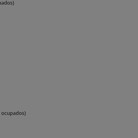
upados)
3 ocupados)