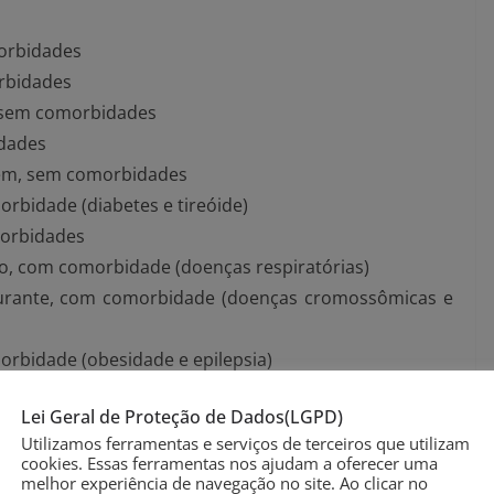
orbidades
orbidades
, sem comorbidades
idades
gem, sem comorbidades
rbidade (diabetes e tireóide)
morbidades
, com comorbidade (doenças respiratórias)
urante, com comorbidade (doenças cromossômicas e
rbidade (obesidade e epilepsia)
ativo, sem comorbidades
Lei Geral de Proteção de Dados(LGPD)
do) sem comorbidades
Utilizamos ferramentas e serviços de terceiros que utilizam
gem, sem comorbidades
cookies. Essas ferramentas nos ajudam a oferecer uma
idades
melhor experiência de navegação no site. Ao clicar no