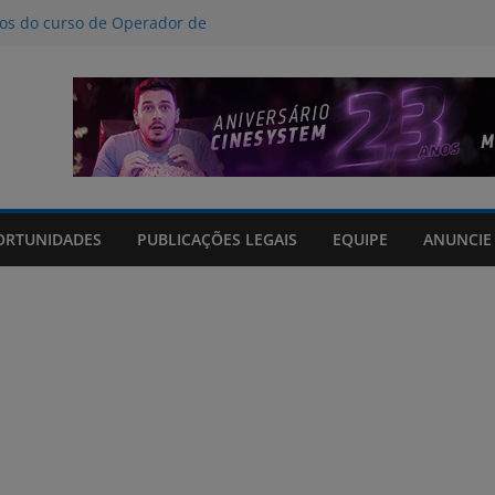
nos do curso de Operador de
 certificados
ção a crimes digitais contra crianças
á poucas chances de cura para o
acto climático, portaria suspende
is na FURG até sexta (7) pela manhã
Grande orienta antecipação de horários
cha
ORTUNIDADES
PUBLICAÇÕES LEGAIS
EQUIPE
ANUNCIE