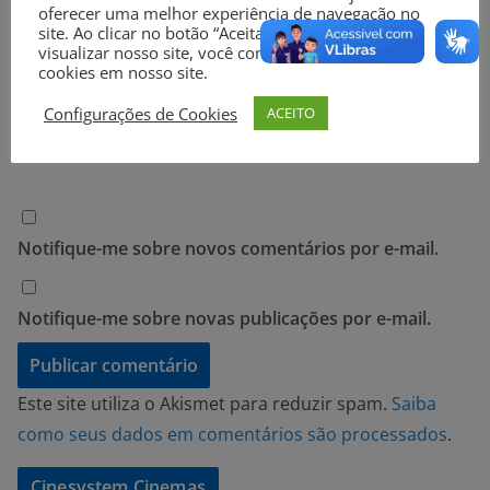
E-mail
*
oferecer uma melhor experiência de navegação no
site. Ao clicar no botão “Aceitar” ou continuar a
visualizar nosso site, você concorda com o uso de
cookies em nosso site.
Site
Configurações de Cookies
ACEITO
Notifique-me sobre novos comentários por e-mail.
Notifique-me sobre novas publicações por e-mail.
Este site utiliza o Akismet para reduzir spam.
Saiba
como seus dados em comentários são processados
.
Cinesystem Cinemas