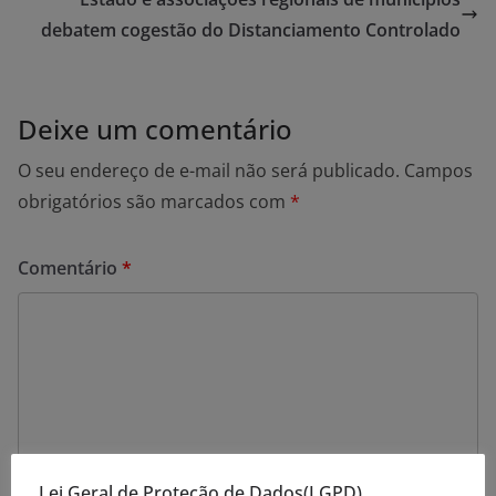
debatem cogestão do Distanciamento Controlado
Deixe um comentário
O seu endereço de e-mail não será publicado.
Campos
obrigatórios são marcados com
*
Comentário
*
Lei Geral de Proteção de Dados(LGPD)