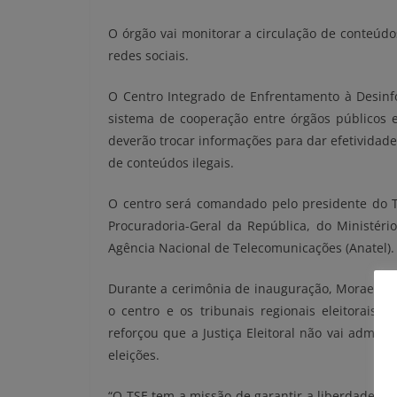
O órgão vai monitorar a circulação de conteúdo
redes sociais.
O Centro Integrado de Enfrentamento à Desin
sistema de cooperação entre órgãos públicos 
deverão trocar informações para dar efetividade
de conteúdos ilegais.
O centro será comandado pelo presidente do TS
Procuradoria-Geral da República, do Ministéri
Agência Nacional de Telecomunicações (Anatel).
Durante a cerimônia de inauguração, Moraes d
o centro e os tribunais regionais eleitorais
reforçou que a Justiça Eleitoral não vai admiti
eleições.
“O TSE tem a missão de garantir a liberdade na