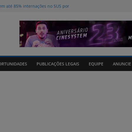
m até 85% internações no SUS por
acto climático, portaria suspende
is na FURG até sexta (7) pela manhã
Grande orienta antecipação de horários
cha
nos do curso de Operador de
 certificados
tos sem registro que prometiam
ORTUNIDADES
PUBLICAÇÕES LEGAIS
EQUIPE
ANUNCIE