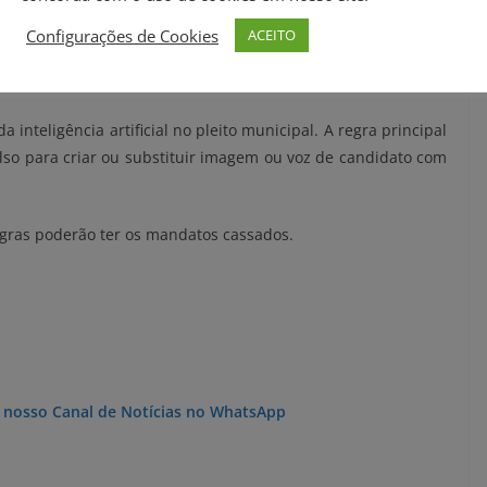
 aproveitando de notícias fraudulentas, pretendem capturar a
Configurações de Cookies
ACEITO
essário que a Justiça Eleitoral possa estar preparada para
 inteligência artificial no pleito municipal. A regra principal
so para criar ou substituir imagem ou voz de candidato com
egras poderão ter os mandatos cassados.
o nosso Canal de Notícias no WhatsApp