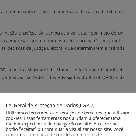
s antidemocráticos, discriminatórios e discursos de ódio nas
formação e Defesa da Democracia vai atuar por meio de um
e as empresas que operam as redes sociais. Os integrantes
 às decisões da Justiça Eleitoral que determinarem a retirada
E, ministro Alexandre de Moraes, e terá a participação da
o da Justiça, da Ordem dos Advogados do Brasil (OAB) e da
isse que haverá uma rede de monitoramento integrado entre
Lei Geral de Proteção de Dados(LGPD)
 para combater as condutas abusivas. O presidente do TSE
Utilizamos ferramentas e serviços de terceiros que utilizam
r discursos antidemocráticos, de ódio e fake news durante as
cookies. Essas ferramentas nos ajudam a oferecer uma
melhor experiência de navegação no site. Ao clicar no
botão “Aceitar” ou continuar a visualizar nosso site, você
concorda com o uso de cookies em nosso site.
 hora da escolha do eleitor. Essa vontade vem sendo atacada