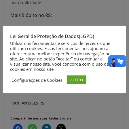
por duplicidade.
Mais 5 óbito no RS:
101º óbito: Porto Alegre (homem, 80 anos)
102º óbito: Viamão (homem, 89 anos)
Lei Geral de Proteção de Dados(LGPD)
Utilizamos ferramentas e serviços de terceiros que
103º óbito: Lajeado (feminino, 76 anos)
utilizam cookies. Essas ferramentas nos ajudam a
104º óbito: Roca Sales (homem, 66 anos)
oferecer uma melhor experiência de navegação no
site. Ao clicar no botão “Aceitar” ou continuar a
105º óbito: Passo Fundo(mulher, 67 anos)
visualizar nosso site, você concorda com o uso de
cookies em nosso site.
Mais informações em
http://
ti.saude.rs.gov.br/covid19
.
Configurações de Cookies
ACEITO
Jornalista Thuanny Cappellari/Rio Grande TEM
Foto: Arte/SES RS
Compartilhe nas suas Redes Sociais