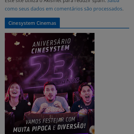
Este site utiliza o Akismet para reduzir spam.
Saiba
como seus dados em comentários são processados
.
Cinesystem Cinemas