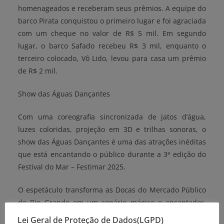
homenageados e receberam seus prêmios. A equipe do
barco Pirata conquistou o primeiro lugar e foi agraciada
com um cheque no valor de R$ 5 mil. Em segundo
lugar, o barco Safado recebeu R$ 3 mil, enquanto o
terceiro colocado, Vô Lido, levou para casa um prêmio
de R$ 2 mil.
Show das Águas Dançantes
Com uma coreografia sincronizada de jatos d’água,
luzes coloridas, projeção em 3D e trilhas sonoras, o
show das Águas Dançantes é uma das atrações inéditas
que está encantando o público durante a 3ª edição do
Festival do Mar – Festimar 2025.
O espetáculo transforma as Docas do Mercado Público
do Rio Grande em um cenário mágico e encantador,
destacando as belezas naturais da Cidade do Rio
Lei Geral de Proteção de Dados(LGPD)