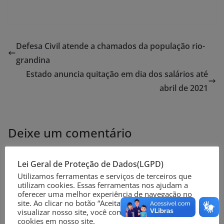
Defesa Civil atende a chamados da população rio-
grandina
Estado anuncia quitação em dia dos salários até
abril de 2021
Deixe um comentário
O seu endereço de e-mail não será publicado.
Campos
Lei Geral de Proteção de Dados(LGPD)
obrigatórios são marcados com
*
Utilizamos ferramentas e serviços de terceiros que
utilizam cookies. Essas ferramentas nos ajudam a
oferecer uma melhor experiência de navegação no
Comentário
*
site. Ao clicar no botão “Aceitar” ou continuar a
visualizar nosso site, você concorda com o uso de
cookies em nosso site.