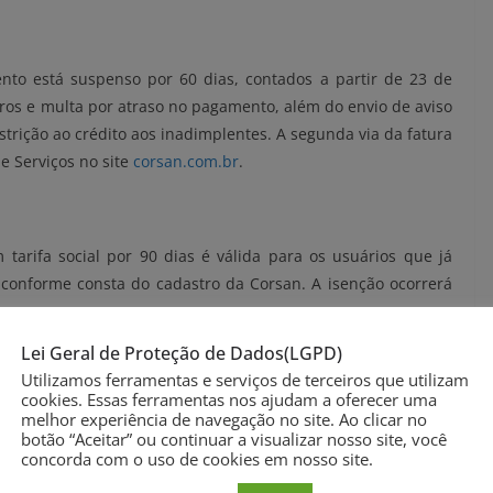
nto está suspenso por 60 dias, contados a partir de 23 de
ros e multa por atraso no pagamento, além do envio de aviso
trição ao crédito aos inadimplentes. A segunda via da fatura
e Serviços no site
corsan.com.br
.
tarifa social por 90 dias é válida para os usuários que já
 conforme consta do cadastro da Corsan. A isenção ocorrerá
o.
Lei Geral de Proteção de Dados(LGPD)
Utilizamos ferramentas e serviços de terceiros que utilizam
cookies. Essas ferramentas nos ajudam a oferecer uma
 contados a partir de 23 de março. Neste período, as faturas
melhor experiência de navegação no site. Ao clicar no
s e enviadas pelos Correios. Na próxima leitura, o sistema
botão “Aceitar” ou continuar a visualizar nosso site, você
concorda com o uso de cookies em nosso site.
umo. Em caso de não recebimento da fatura, a segunda via
 Serviços no site.