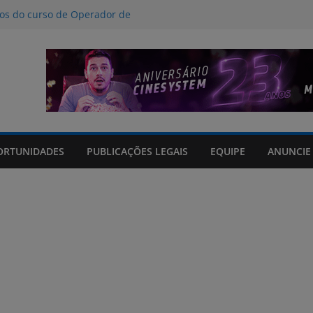
nos do curso de Operador de
 certificados
ção a crimes digitais contra crianças
á poucas chances de cura para o
acto climático, portaria suspende
is na FURG até sexta (7) pela manhã
Grande orienta antecipação de horários
cha
ORTUNIDADES
PUBLICAÇÕES LEGAIS
EQUIPE
ANUNCIE