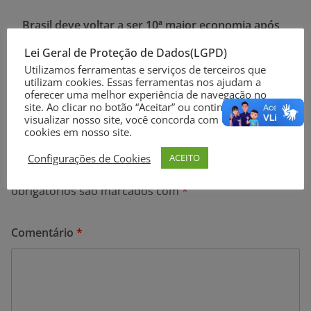
Brasil deve voltar a ser 10ª maior economia após
resultado do PIB
Lei Geral de Proteção de Dados(LGPD)
Anvisa libera fábrica da Ypê e produtos feitos a
Utilizamos ferramentas e serviços de terceiros que
utilizam cookies. Essas ferramentas nos ajudam a
partir de 1º de abril
oferecer uma melhor experiência de navegação no
site. Ao clicar no botão “Aceitar” ou continuar a
visualizar nosso site, você concorda com o uso de
cookies em nosso site.
Deixe um comentário
Configurações de Cookies
ACEITO
O seu endereço de e-mail não será publicado.
Campos
obrigatórios são marcados com
*
Comentário
*