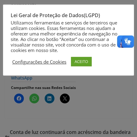
permanente.
Lei Geral de Proteção de Dados(LGPD)
A agência também destacou que os produtos ainda
Utilizamos ferramentas e serviços de terceiros que
suspensos só poderão voltar ao mercado após
utilizam cookies. Essas ferramentas nos ajudam a
oferecer uma melhor experiência de navegação no
apresentação de novos testes laboratoriais autorizados
site. Ao clicar no botão “Aceitar” ou continuar a
pelo órgão.
visualizar nosso site, você concorda com o uso de
cookies em nosso site.
Agência Brasil
Configurações de Cookies
ACEITO
Clique aqui e participe do nosso Canal de Notícias no
WhatsApp
Compartilhe nas suas Redes Sociais
Conta de luz continuará com acréscimo da bandeira