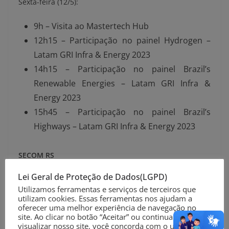
Sexta-feira (12/5):
9h – Visita ao Mastertech Hub
12h15 – Participação no painel Hydrogen –
Latam GRI Infra & Energy 2023
14h15 – Participação no painel Brazil’s
Renewable Energies – Latam GRI Infra &
Energy 2023
15h45 – Participação no painel Brazil’s
Highways – Latam GRI Infra & Energy 2023
SECOM RS
Lei Geral de Proteção de Dados(LGPD)
Foto: SECOM RS
Utilizamos ferramentas e serviços de terceiros que
utilizam cookies. Essas ferramentas nos ajudam a
Compartilhe nas suas Redes Sociais
oferecer uma melhor experiência de navegação no
site. Ao clicar no botão “Aceitar” ou continuar a
visualizar nosso site, você concorda com o uso de