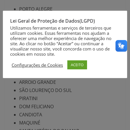
PORTO ALEGRE
PELOTAS
Lei Geral de Proteção de Dados(LGPD)
RIO GRANDE
Utilizamos ferramentas e serviços de terceiros que
utilizam cookies. Essas ferramentas nos ajudam a
OSÓRIO
oferecer uma melhor experiência de navegação no
BAGÉ
site. Ao clicar no botão “Aceitar” ou continuar a
visualizar nosso site, você concorda com o uso de
VIAMÃO
cookies em nosso site.
IMBÉ
Configurações de Cookies
ACEITO
CAPÃO DO LEÃO
XANGRI-LÁ
ARROIO GRANDE
SÃO LOURENÇO DO SUL
PIRATINI
DOM FELICIANO
CANDIOTA
MAQUINÉ