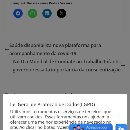
Compartilhe nas suas Redes Sociais
Saúde disponibiliza nova plataforma para
acompanhamento da covid-19
No Dia Mundial de Combate ao Trabalho Infantil,
governo ressalta importância da conscientização
Deixe um comentário
Lei Geral de Proteção de Dados(LGPD)
O seu endereço de e-mail não será publicado.
Campos
Utilizamos ferramentas e serviços de terceiros que
obrigatórios são marcados com
*
utilizam cookies. Essas ferramentas nos ajudam a
oferecer uma melhor experiência de navegação no
site. Ao clicar no botão “Aceitar” ou continuar a