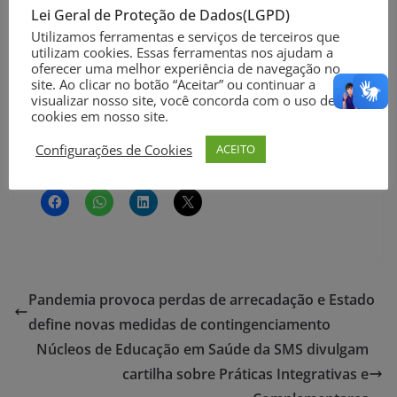
Lei Geral de Proteção de Dados(LGPD)
comunicação, de forma clara, para que as mudanças
Utilizamos ferramentas e serviços de terceiros que
ocorram com transparência.
utilizam cookies. Essas ferramentas nos ajudam a
oferecer uma melhor experiência de navegação no
SECOM RS
site. Ao clicar no botão “Aceitar” ou continuar a
visualizar nosso site, você concorda com o uso de
cookies em nosso site.
Foto: Felipe Dalla Valle/Palácio Piratini
Configurações de Cookies
ACEITO
Compartilhe nas suas Redes Sociais
Pandemia provoca perdas de arrecadação e Estado
define novas medidas de contingenciamento
Núcleos de Educação em Saúde da SMS divulgam
cartilha sobre Práticas Integrativas e