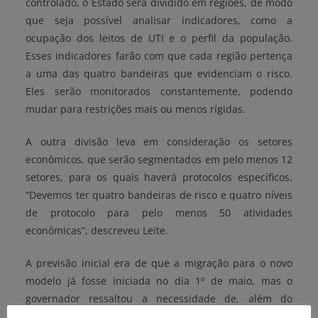
controlado, o Estado será dividido em regiões, de modo
que seja possível analisar indicadores, como a
ocupação dos leitos de UTI e o perfil da população.
Esses indicadores farão com que cada região pertença
a uma das quatro bandeiras que evidenciam o risco.
Eles serão monitorados constantemente, podendo
mudar para restrições mais ou menos rígidas.
A outra divisão leva em consideração os setores
econômicos, que serão segmentados em pelo menos 12
setores, para os quais haverá protocolos específicos.
“Devemos ter quatro bandeiras de risco e quatro níveis
de protocolo para pelo menos 50 atividades
econômicas”, descreveu Leite.
A previsão inicial era de que a migração para o novo
modelo já fosse iniciada no dia 1º de maio, mas o
governador ressaltou a necessidade de, além do
desenvolvimento da estrutura técnica, reforçar a