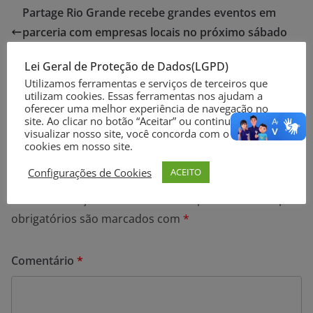
Partage Rio Grande recebe grandes eventos em
parceria com empresas locais no próximo sábado
(30)
Lei Geral de Proteção de Dados(LGPD)
MPRS assina aditivo ao termo de ajustamento de
Utilizamos ferramentas e serviços de terceiros que
conduta para monitoramento da qualidade do ar
utilizam cookies. Essas ferramentas nos ajudam a
oferecer uma melhor experiência de navegação no
em Rio Grande
site. Ao clicar no botão “Aceitar” ou continuar a
visualizar nosso site, você concorda com o uso de
cookies em nosso site.
Deixe um comentário
Configurações de Cookies
ACEITO
O seu endereço de e-mail não será publicado.
Campos
obrigatórios são marcados com
*
Comentário
*