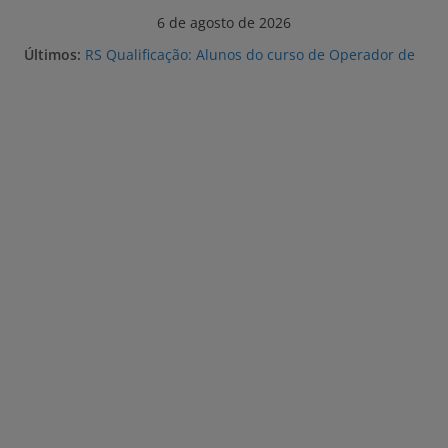
Pular
6 de agosto de 2026
para
Últimos:
RS Qualificação: Alunos do curso de Operador de
o
Empilhadeira recebem certificados
Lei que aumenta punição a crimes digitais contra
conteúdo
crianças é sancionada
Diagnóstico tardio dá poucas chances de cura
para o câncer de pulmão
Elevado nível de impacto climático, portaria
suspende atividades presenciais na FURG até
sexta (7) pela manhã
Defesa Civil do Rio Grande orienta antecipação de
horários para usuários da lancha