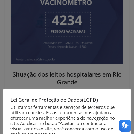
Situação dos leitos hospitalares em Rio
Grande
Santa Casa Hospital de Cardiologia UTI Covid-19 I
Lei Geral de Proteção de Dados(LGPD)
(10 leitos – 08 ocupados)
Utilizamos ferramentas e serviços de terceiros que
utilizam cookies. Essas ferramentas nos ajudam a
02 Pacientes Negativos para Covid-19
oferecer uma melhor experiência de navegação no
site. Ao clicar no botão “Aceitar” ou continuar a
01 Paciente Suspeito para Covid-19
visualizar nosso site, você concorda com o uso de
cookies em nosso site.