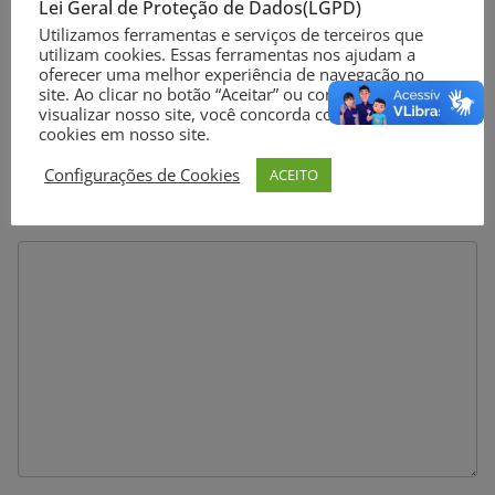
Lei Geral de Proteção de Dados(LGPD)
Utilizamos ferramentas e serviços de terceiros que
utilizam cookies. Essas ferramentas nos ajudam a
Deixe um comentário
oferecer uma melhor experiência de navegação no
site. Ao clicar no botão “Aceitar” ou continuar a
visualizar nosso site, você concorda com o uso de
O seu endereço de e-mail não será publicado.
Campos
cookies em nosso site.
obrigatórios são marcados com
*
Configurações de Cookies
ACEITO
Comentário
*