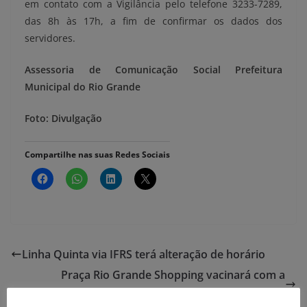
em contato com a Vigilância pelo telefone 3233-7289,
das 8h às 17h, a fim de confirmar os dados dos
servidores.
Assessoria de Comunicação Social
Prefeitura
Municipal do Rio Grande
Foto: Divulgação
Compartilhe nas suas Redes Sociais
Linha Quinta via IFRS terá alteração de horário
Praça Rio Grande Shopping vacinará com a
bivalente nesta quarta-feira (08)