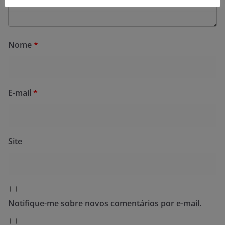
Nome
*
E-mail
*
Site
Notifique-me sobre novos comentários por e-mail.