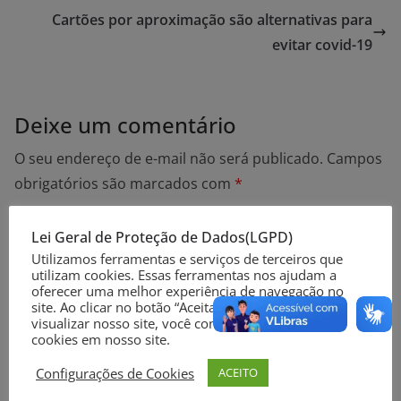
Cartões por aproximação são alternativas para
evitar covid-19
Deixe um comentário
O seu endereço de e-mail não será publicado.
Campos
obrigatórios são marcados com
*
Lei Geral de Proteção de Dados(LGPD)
Comentário
*
Utilizamos ferramentas e serviços de terceiros que
utilizam cookies. Essas ferramentas nos ajudam a
oferecer uma melhor experiência de navegação no
site. Ao clicar no botão “Aceitar” ou continuar a
visualizar nosso site, você concorda com o uso de
cookies em nosso site.
Configurações de Cookies
ACEITO