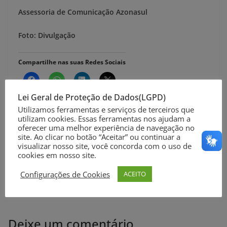
Assessoria de Comunicação Azonasul
Foto: Divulgação
Compartilhe nas suas Redes Sociais
Lei Geral de Proteção de Dados(LGPD)
Utilizamos ferramentas e serviços de terceiros que
utilizam cookies. Essas ferramentas nos ajudam a
oferecer uma melhor experiência de navegação no
Rio Grande é contemplado com o Acordo de
site. Ao clicar no botão “Aceitar” ou continuar a
visualizar nosso site, você concorda com o uso de
Cooperação Técnica do Projeto Brasil em Campo
cookies em nosso site.
Azul anuncia oito novas rotas regionais no Rio
Configurações de Cookies
ACEITO
Grande do Sul
Deixe um comentário