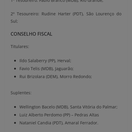
1º Tesoureiro: Fábio Branco (MDB), Rio Grande;
2º Tesoureiro: Rudine Harter (PDT), São Lourenço do
Sul;
CONSELHO FISCAL
Titulares:
Ildo Salaberry (PP), Herval;
Favio Telis (MDB), Jaguarão;
Rui Brizolara (DEM), Morro Redondo;
Suplentes:
Wellington Bacelo (MDB), Santa Vitória do Palmar;
Luiz Alberto Perdomo (PP) – Pedras Altas
Nataniel Candia (PDT), Amaral Ferrador.