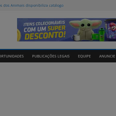
os dos Animais disponibiliza catálogo
oção
l deve provocar tempestades e ventos
de entre quinta e sexta-feira
da Tributo a Raul Seixas no Praça
om mateada e shows no Praça Shopping
de 06/08/2026
ORTUNIDADES
PUBLICAÇÕES LEGAIS
EQUIPE
ANUNCIE