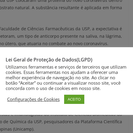
s da USP colocaram uma proteína do novo coronavírus dentro
bstrato natural. A substância resultante é aplicada em forma
aculdade de Ciências Farmacêuticas da USP, a expectativa é
etoram, um tipo de anticorpo presente na saliva, na lágrima,
e no útero, que atuaria no combate ao novo coronavírus.
utilizada na construção da vacina permite que a substância
Lei Geral de Proteção de Dados(LGPD)
, tempo suficiente para ser absorvida e iniciar uma reposta
Utilizamos ferramentas e serviços de terceiros que utilizam
cookies. Essas ferramentas nos ajudam a oferecer uma
ara garantir a imunização, serão necessárias a aplicação de
melhor experiência de navegação no site. Ao clicar no
lo de 15 dias.
botão “Aceitar” ou continuar a visualizar nosso site, você
concorda com o uso de cookies em nosso site.
e três meses – quando será possível iniciar os testes em
Configurações de Cookies
ACEITO
o seja repassado ao público a um custo de R$ 100 reais.
stas e imunologistas do Instituto de Ciências Biomédicas da
to de Química da USP, pesquisadores da Plataforma Científica
mpinas (Unicamp).