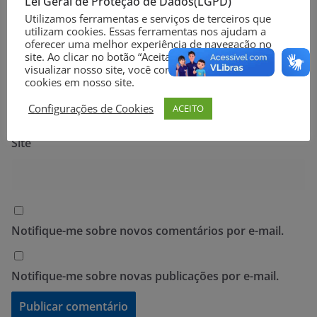
Lei Geral de Proteção de Dados(LGPD)
Nome
*
Utilizamos ferramentas e serviços de terceiros que
utilizam cookies. Essas ferramentas nos ajudam a
oferecer uma melhor experiência de navegação no
site. Ao clicar no botão “Aceitar” ou continuar a
visualizar nosso site, você concorda com o uso de
E-mail
*
cookies em nosso site.
Configurações de Cookies
ACEITO
Site
Notifique-me sobre novos comentários por e-mail.
Notifique-me sobre novas publicações por e-mail.