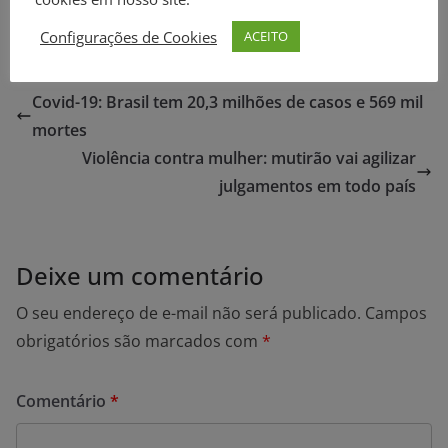
Configurações de Cookies
ACEITO
Covid-19: Brasil tem 20,3 milhões de casos e 569 mil
mortes
Violência contra mulher: mutirão vai agilizar
julgamentos em todo país
Deixe um comentário
O seu endereço de e-mail não será publicado.
Campos
obrigatórios são marcados com
*
Comentário
*