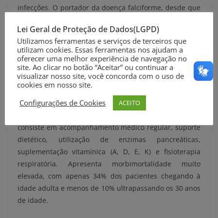
infecções. O portador da doença falciforme, desde que
diagnosticado precocemente e acompanhado
Lei Geral de Proteção de Dados(LGPD)
periodicamente pela equipe de saúde, pode ter uma
Utilizamos ferramentas e serviços de terceiros que
vida normal.
utilizam cookies. Essas ferramentas nos ajudam a
oferecer uma melhor experiência de navegação no
Fibrose cística: é uma desordem genética caracterizada
site. Ao clicar no botão “Aceitar” ou continuar a
visualizar nosso site, você concorda com o uso de
por infecções crônicas das vias aéreas, que afeta
cookies em nosso site.
especialmente os pulmões e o pâncreas, num processo
Configurações de Cookies
ACEITO
obstrutivo causado pelo aumento da viscosidade do
muco. O tratamento do paciente com fibrose cística
consiste em acompanhamento médico regular, suporte
dietético, utilização de enzimas pancreáticas,
suplementação vitamínica (A, D, E, K) e fisioterapia
respiratória. Apresenta morbimortalidade muito
elevada, com apenas 34% dos pacientes chegando à
idade adulta e menos de 10% ultrapassando os 30 anos
de idade.