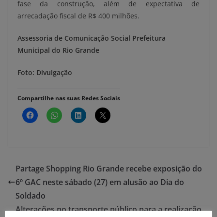
fase da construção, além de expectativa de
arrecadação fiscal de R$ 400 milhões.
Assessoria de Comunicação Social
Prefeitura
Municipal do Rio Grande
Foto: Divulgação
Compartilhe nas suas Redes Sociais
Partage Shopping Rio Grande recebe exposição do
6º GAC neste sábado (27) em alusão ao Dia do
Soldado
Alterações no transporte público para a realização