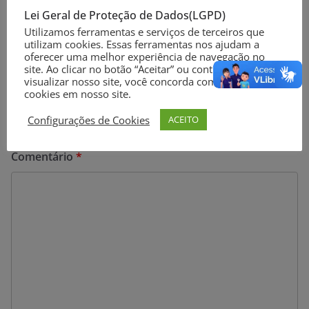
do Encceja
Lei Geral de Proteção de Dados(LGPD)
Utilizamos ferramentas e serviços de terceiros que
utilizam cookies. Essas ferramentas nos ajudam a
oferecer uma melhor experiência de navegação no
Deixe um comentário
site. Ao clicar no botão “Aceitar” ou continuar a
visualizar nosso site, você concorda com o uso de
cookies em nosso site.
O seu endereço de e-mail não será publicado.
Campos
obrigatórios são marcados com
*
Configurações de Cookies
ACEITO
Comentário
*