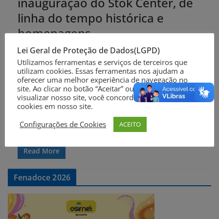
inauguração do Stok Center, de
linha do tempo histórica e
homenagens
Lei Geral de Proteção de Dados(LGPD)
Complexo está sendo revitalizado e contará com uma
Utilizamos ferramentas e serviços de terceiros que
linha do tempo sobre a história do local e uma
utilizam cookies. Essas ferramentas nos ajudam a
intervenção cultural
oferecer uma melhor experiência de navegação no
site. Ao clicar no botão “Aceitar” ou continuar a
visualizar nosso site, você concorda com o uso de
Compartilhe nas suas Redes Sociais
cookies em nosso site.
Configurações de Cookies
ACEITO
Read More
Fenadoce 2026