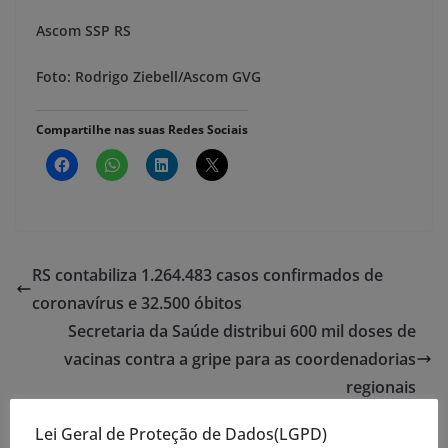
Ascom SSP RS
Foto: Rodrigo Ziebell/Ascom GVG
Compartilhe nas suas Redes Sociais
RS contabiliza 1.264.483 casos confirmados de
coronavírus e 32.500 óbitos
Secretaria da Saúde distribui 600 mil doses de
vacinas contra a gripe para as coordenadorias
regionais
Lei Geral de Proteção de Dados(LGPD)