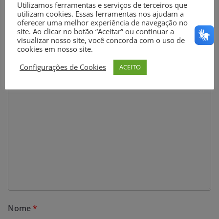
Utilizamos ferramentas e serviços de terceiros que
Deixe um comentário
utilizam cookies. Essas ferramentas nos ajudam a
oferecer uma melhor experiência de navegação no
site. Ao clicar no botão “Aceitar” ou continuar a
O seu endereço de e-mail não será publicado.
Campos
visualizar nosso site, você concorda com o uso de
obrigatórios são marcados com
*
cookies em nosso site.
Configurações de Cookies
ACEITO
Comentário
*
Nome
*