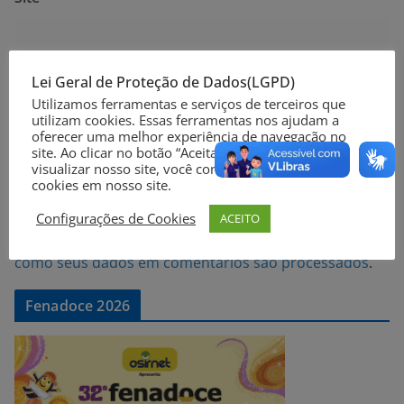
Lei Geral de Proteção de Dados(LGPD)
Utilizamos ferramentas e serviços de terceiros que
Notifique-me sobre novos comentários por e-mail.
utilizam cookies. Essas ferramentas nos ajudam a
oferecer uma melhor experiência de navegação no
site. Ao clicar no botão “Aceitar” ou continuar a
Notifique-me sobre novas publicações por e-mail.
visualizar nosso site, você concorda com o uso de
cookies em nosso site.
Configurações de Cookies
ACEITO
Este site utiliza o Akismet para reduzir spam.
Saiba
como seus dados em comentários são processados
.
Fenadoce 2026