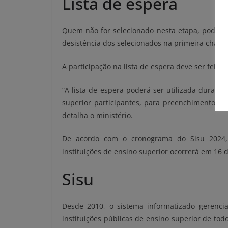
Lista de espera
Quem não for selecionado nesta etapa, pode man
desistência dos selecionados na primeira chamad
A participação na lista de espera deve ser feita
“A lista de espera poderá ser utilizada durant
superior participantes, para preenchimento d
detalha o ministério.
De acordo com o cronograma do Sisu 2024, 
instituições de ensino superior ocorrerá em 16 d
Sisu
Desde 2010, o sistema informatizado gerenc
instituições públicas de ensino superior de tod