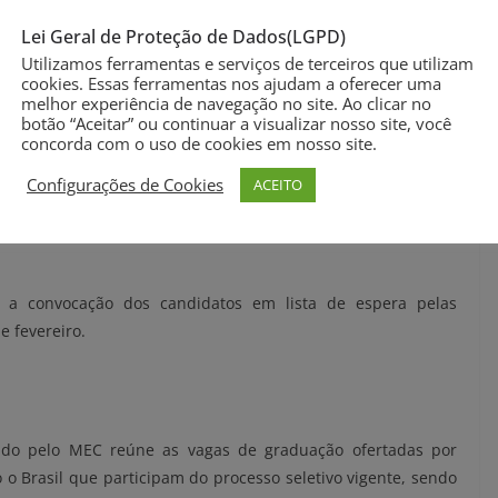
Lei Geral de Proteção de Dados(LGPD)
Utilizamos ferramentas e serviços de terceiros que utilizam
ifestar interesse pela lista de espera por vagas vindas da
cookies. Essas ferramentas nos ajudam a oferecer uma
a, até o dia 7 de fevereiro.
melhor experiência de navegação no site. Ao clicar no
botão “Aceitar” ou continuar a visualizar nosso site, você
concorda com o uso de cookies em nosso site.
 por meio da página do Sisu no
portal Acesso Único
.
Configurações de Cookies
ACEITO
e todo o ano de 2024 pelas instituições públicas de educação
as vagas eventualmente não ocupadas na chamada regular”,
a convocação dos candidatos em lista de espera pelas
e fevereiro.
iado pelo MEC reúne as vagas de graduação ofertadas por
o o Brasil que participam do processo seletivo vigente, sendo