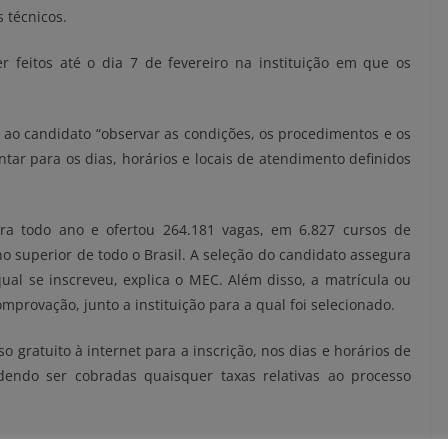
 técnicos.
 feitos até o dia 7 de fevereiro na instituição em que os
 ao candidato “observar as condições, os procedimentos e os
ar para os dias, horários e locais de atendimento definidos
ara todo ano e ofertou 264.181 vagas, em 6.827 cursos de
no superior de todo o Brasil. A seleção do candidato assegura
qual se inscreveu, explica o MEC. Além disso, a matrícula ou
mprovação, junto a instituição para a qual foi selecionado.
 gratuito à internet para a inscrição, nos dias e horários de
dendo ser cobradas quaisquer taxas relativas ao processo