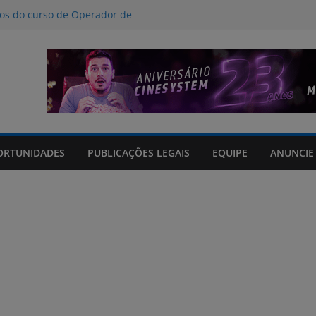
nos do curso de Operador de
 certificados
ção a crimes digitais contra crianças
á poucas chances de cura para o
acto climático, portaria suspende
is na FURG até sexta (7) pela manhã
Grande orienta antecipação de horários
cha
ORTUNIDADES
PUBLICAÇÕES LEGAIS
EQUIPE
ANUNCIE