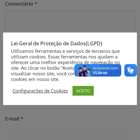
Comentário
*
Lei Geral de Proteção de Dados(LGPD)
Utilizamos ferramentas e serviços de terceiros que
utilizam cookies. Essas ferramentas nos ajudam a
oferecer uma melhor experiência de navegação no
site. Ao clicar no botão “Aceitar” ou continuar a
visualizar nosso site, você concorda com o uso de
cookies em nosso site.
Nome
*
Configurações de Cookies
ACEITO
E-mail
*