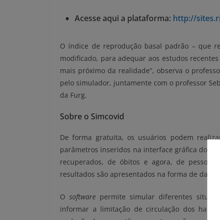
Acesse aqui a plataforma:
http://sites
O índice de reprodução basal padrão – que r
modificado, para adequar aos estudos recentes 
mais próximo da realidade”, observa o profess
pelo simulador, juntamente com o professor Seba
da Furg.
Sobre o Simcovid
De forma gratuita, os usuários podem realizar
parâmetros inseridos na interface gráfica do
sof
recuperados, de óbitos e agora, de pessoas
resultados são apresentados na forma de dados 
O
software
permite simular diferentes situaç
informar a limitação de circulação dos habi