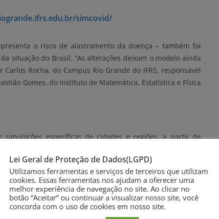
.riogrande.ifrs.edu.br/simcovid/
epresenta o risco de alastramento da doença – também foi
da situação do Brasil. “As alterações deixam o modelo ainda
or Carlos Rocha, do Campus Rio Grande do IFRS, responsável
stião Gomes, do Instituto de Matemática, Estatística e Física
 simulações específicas de cidades e regiões, a partir de
tware
, como número de habitantes, de casos confirmados, de
Lei Geral de Proteção de Dados(LGPD)
 contaminadas, mas que se encontram em isolamento. Os
Utilizamos ferramentas e serviços de terceiros que utilizam
e gráficos.
cookies. Essas ferramentas nos ajudam a oferecer uma
melhor experiência de navegação no site. Ao clicar no
ões de controle pandêmico: o usuário pode, por exemplo,
botão “Aceitar” ou continuar a visualizar nosso site, você
concorda com o uso de cookies em nosso site.
tantes de determinada região e observar que as curvas de