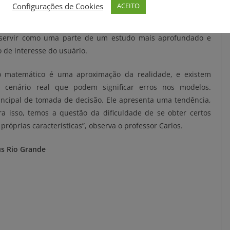
Configurações de Cookies
ACEITO
imulador pode dar uma primeira noção sobre a evolução
servir como uma parte de um estudo mais aprofundado e
 de interesse do usuário.
 matemático é uma aproximação da realidade, e existem
 cenário real que podem significar erros nos modelos.
ncipal de tomada de decisão. Ele apresenta uma tendência,
a isso, temos a questão da dificuldade de se obter certos
róprias características”, observa o professor Carlos.
us Rio Grande