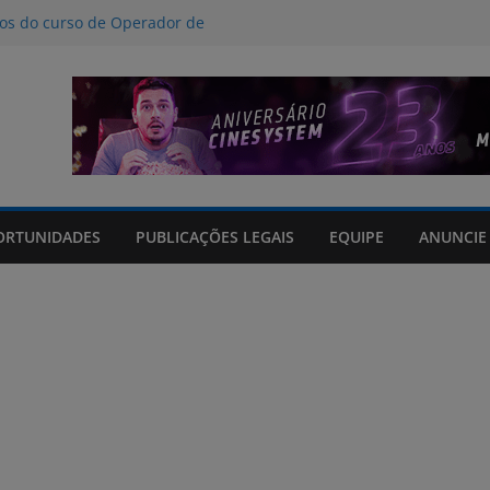
nos do curso de Operador de
 certificados
ção a crimes digitais contra crianças
á poucas chances de cura para o
acto climático, portaria suspende
is na FURG até sexta (7) pela manhã
Grande orienta antecipação de horários
cha
ORTUNIDADES
PUBLICAÇÕES LEGAIS
EQUIPE
ANUNCIE