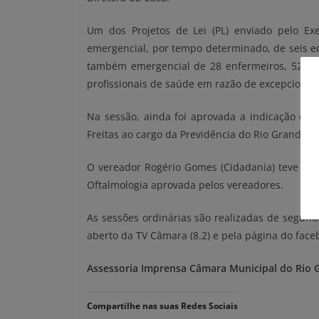
Um dos Projetos de Lei (PL) enviado pelo Exe
emergencial, por tempo determinado, de seis ed
também emergencial de 28 enfermeiros, 52 téc
profissionais de saúde em razão de excepcional 
Na sessão, ainda foi aprovada a indicação da 
Freitas ao cargo da Previdência do Rio Grande (Pr
O vereador Rogério Gomes (Cidadania) teve a i
Oftalmologia aprovada pelos vereadores.
As sessões ordinárias são realizadas de segund
aberto da TV Câmara (8.2) e pela página do fac
Assessoria Imprensa
Câmara Municipal do Rio 
Compartilhe nas suas Redes Sociais