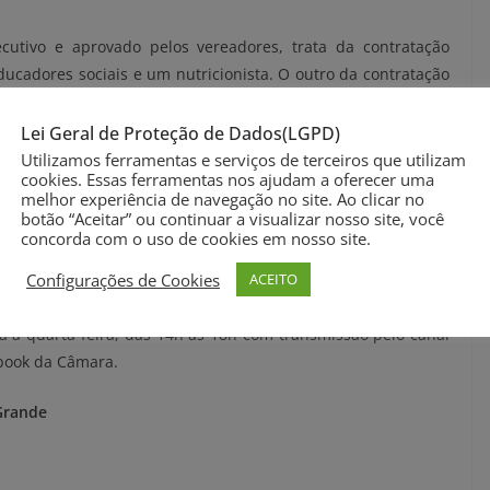
cutivo e aprovado pelos vereadores, trata da contratação
ucadores sociais e um nutricionista. O outro da contratação
nicos de enfermagem e o terceiro a contratação de outros
interesse público.
Lei Geral de Proteção de Dados(LGPD)
Utilizamos ferramentas e serviços de terceiros que utilizam
Mesa Diretora da Casa, para a Servidora Simone Goulart de
cookies. Essas ferramentas nos ajudam a oferecer uma
melhor experiência de navegação no site. Ao clicar no
evirg).
botão “Aceitar” ou continuar a visualizar nosso site, você
concorda com o uso de cookies em nosso site.
ndicação para o credenciamento de Clínica Especializada em
Configurações de Cookies
ACEITO
a à quarta-feira, das 14h às 18h com transmissão pelo canal
ebook da Câmara.
Grande