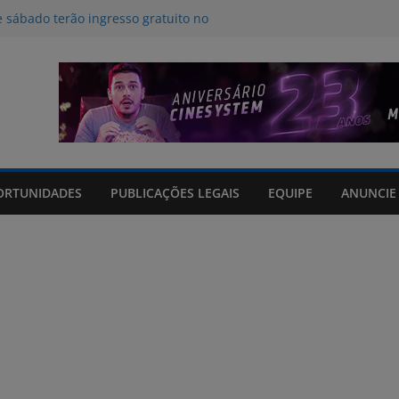
e sábado terão ingresso gratuito no
 Rio Grande Shopping
am danos em 114 municípios e
cinco feridos no Rio Grande do Sul
 para a influência da inteligência
ritmos no desestímulo ao aleitamento
os em tempo real sobre o clima e
 Grande do Sul
opping arrecadará cobertores em
ORTUNIDADES
PUBLICAÇÕES LEGAIS
EQUIPE
ANUNCIE
da RECOM