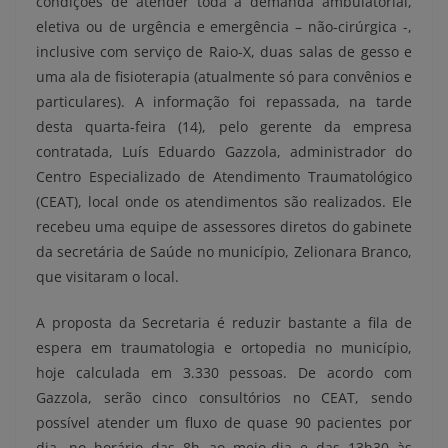
condições de atender toda a demanda ambulatorial,
eletiva ou de urgência e emergência – não-cirúrgica -,
inclusive com serviço de Raio-X, duas salas de gesso e
uma ala de fisioterapia (atualmente só para convênios e
particulares). A informação foi repassada, na tarde
desta quarta-feira (14), pelo gerente da empresa
contratada, Luís Eduardo Gazzola, administrador do
Centro Especializado de Atendimento Traumatológico
(CEAT), local onde os atendimentos são realizados. Ele
recebeu uma equipe de assessores diretos do gabinete
da secretária de Saúde no município, Zelionara Branco,
que visitaram o local.
A proposta da Secretaria é reduzir bastante a fila de
espera em traumatologia e ortopedia no município,
hoje calculada em 3.330 pessoas. De acordo com
Gazzola, serão cinco consultórios no CEAT, sendo
possível atender um fluxo de quase 90 pacientes por
dia, no horário das 8h ao meio-dia e das 13h30 às