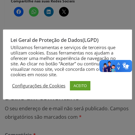
Compartilhe nas suas Redes Sociais
Lei Geral de Proteção de Dados(LGPD)
30 novos casos confirmados de coronavírus nesta
Utilizamos ferramentas e serviços de terceiros que
utilizam cookies. Essas ferramentas nos ajudam a
quarta-feira (14/09) em Rio Grande
oferecer uma melhor experiência de navegação no
RS contabiliza 2.725.339 casos confirmados de
site. Ao clicar no botão “Aceitar” ou continuar a
visualizar nosso site, você concorda com o uso de
coronavírus e 40.976 óbitos
cookies em nosso site.
Configurações de Cookies
ACEITO
Deixe um comentário
O seu endereço de e-mail não será publicado.
Campos
obrigatórios são marcados com
*