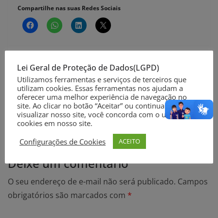
Compartilhe nas suas Redes Sociais
Lei Geral de Proteção de Dados(LGPD)
Suspensão de pagamento do Fies até o fim do ano é
Utilizamos ferramentas e serviços de terceiros que
utilizam cookies. Essas ferramentas nos ajudam a
aprovado na Câmara
oferecer uma melhor experiência de navegação no
site. Ao clicar no botão “Aceitar” ou continuar a
Aposentadoria por Invalidez e a Reforma da
visualizar nosso site, você concorda com o uso de
Previdência
cookies em nosso site.
Configurações de Cookies
ACEITO
Deixe um comentário
O seu endereço de e-mail não será publicado.
Campos
obrigatórios são marcados com
*