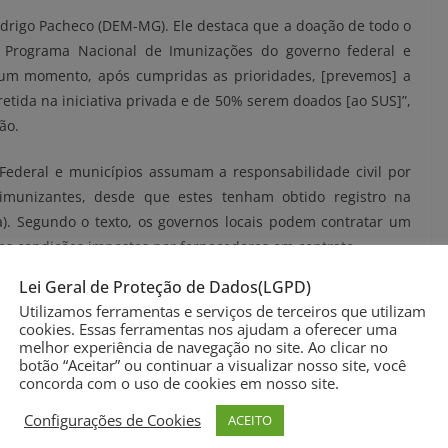
odrigo Pacheco (DEM-MG). Ele destaca que a doação de todo o
o Programa Nacional de Imunizações do governo federal e
e um momento, após cumpridas as prioridades, [prevemos] a
etida na iniciativa privada e de 50% serem doados [ao SUS]”,
ão.
Federal e municípios assumam a responsabilidade civil por
 imunizantes, desde que estes tenham obtido registro na
sa). Segundo o texto, os governos locais podem contratar um
das condições impostas por fornecedores em contrato.
Lei Geral de Proteção de Dados(LGPD)
icado algumas condições impostas pelo laboratório Pfizer
Utilizamos ferramentas e serviços de terceiros que utilizam
ões, estão a ausência de responsabilização ao laboratório em
cookies. Essas ferramentas nos ajudam a oferecer uma
s colaterais do imunizante. Outra cláusula do contrato, que
melhor experiência de navegação no site. Ao clicar no
botão “Aceitar” ou continuar a visualizar nosso site, você
termina que o Brasil renuncie à soberania de seus ativos no
concorda com o uso de cookies em nosso site.
de pagamento.
Configurações de Cookies
ACEITO
vos a adquirir vacinas em caráter suplementar, com recursos