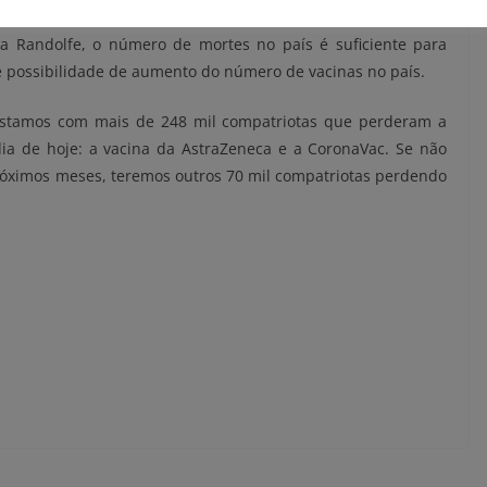
ecursos próprios. O relator do projeto, Randolfe Rodrigues
ra Randolfe, o número de mortes no país é suficiente para
e possibilidade de aumento do número de vacinas no país.
e estamos com mais de 248 mil compatriotas que perderam a
ia de hoje: a vacina da AstraZeneca e a CoronaVac. Se não
óximos meses, teremos outros 70 mil compatriotas perdendo