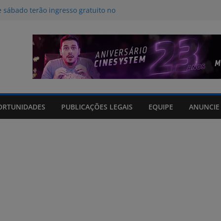
e sábado terão ingresso gratuito no
 Rio Grande Shopping
am danos em 114 municípios e
cinco feridos no Rio Grande do Sul
 para a influência da inteligência
ritmos no desestímulo ao aleitamento
os em tempo real sobre o clima e
 Grande do Sul
opping arrecadará cobertores em
ORTUNIDADES
PUBLICAÇÕES LEGAIS
EQUIPE
ANUNCIE
da RECOM