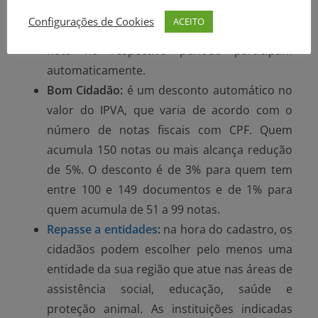
varejo. As apurações são trimestrais. Todos
Configurações de Cookies
ACEITO
os inscritos no NFG que incluem o CPF na
nota no respectivo período participam
automaticamente.
Bom Cidadão:
é um desconto automático no
valor do IPVA, que varia de acordo com o
número de notas fiscais com CPF. Quem
acumula 150 notas ou mais alcança redução
de 5%. O desconto é de 3% para quem tem
entre 100 e 149 documentos e de 1% para
quem acumula de 51 a 99 notas.
Repasse a entidades
:
na hora do cadastro, os
cidadãos podem escolher pelo menos uma
entidade da sua região que atue nas áreas de
assistência social, educação, saúde e
proteção animal. As instituições indicadas