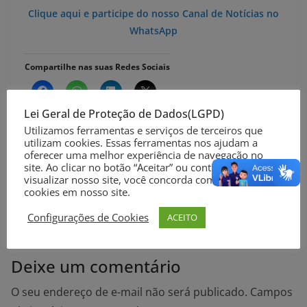
Clique aqui e participe do nosso Canal de Notícias no
WhatsApp
Compartilhe nas suas Redes Sociais
Lei Geral de Proteção de Dados(LGPD)
Utilizamos ferramentas e serviços de terceiros que
utilizam cookies. Essas ferramentas nos ajudam a
oferecer uma melhor experiência de navegação no
Saiba como será a retirada de botijões pelo
site. Ao clicar no botão “Aceitar” ou continuar a
visualizar nosso site, você concorda com o uso de
programa Gás do Povo
cookies em nosso site.
Preço da cesta básica cai em 24 capitais em agosto
Configurações de Cookies
ACEITO
Deixe um comentário
O seu endereço de e-mail não será publicado.
Campos