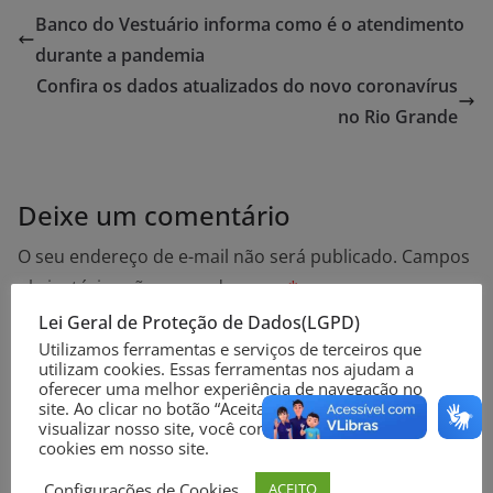
Banco do Vestuário informa como é o atendimento
durante a pandemia
Confira os dados atualizados do novo coronavírus
no Rio Grande
Deixe um comentário
O seu endereço de e-mail não será publicado.
Campos
obrigatórios são marcados com
*
Lei Geral de Proteção de Dados(LGPD)
Utilizamos ferramentas e serviços de terceiros que
Comentário
*
utilizam cookies. Essas ferramentas nos ajudam a
oferecer uma melhor experiência de navegação no
site. Ao clicar no botão “Aceitar” ou continuar a
visualizar nosso site, você concorda com o uso de
cookies em nosso site.
Configurações de Cookies
ACEITO